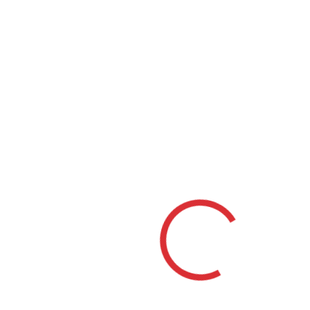
Stará Ľubovňa
|
Kamenárstvo Cechlár
Chrastné
|
Urnové
hroby Košice
|
Kamenárstvo Krnáč
Rimavská Sobota
|
Pohrebníctvo Pauko
Vranov nad Topľou
|
RB
Painting Jabloň
|