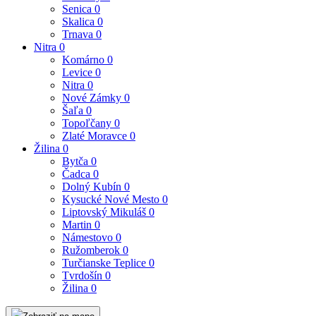
Senica
0
Skalica
0
Trnava
0
Nitra
0
Komárno
0
Levice
0
Nitra
0
Nové Zámky
0
Šaľa
0
Topoľčany
0
Zlaté Moravce
0
Žilina
0
Bytča
0
Čadca
0
Dolný Kubín
0
Kysucké Nové Mesto
0
Liptovský Mikuláš
0
Martin
0
Námestovo
0
Ružomberok
0
Turčianske Teplice
0
Tvrdošín
0
Žilina
0