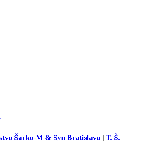
y
tvo Šarko-M & Syn Bratislava
|
T. Š.