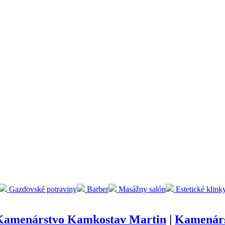
Gazdovské potraviny
Barber
Masážny salón
Estetické klink
Kamenárstvo Kamkostav Martin
|
Kamenárs