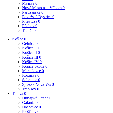
Myjava
0
Nové Mesto nad Váhom
0
Partizánske
0
Považská Bystrica
0
Prievidza
0
Púchov
0
Trenčín
0
Košice
0
Gelnica
0
Košice I
0
Košice II
0
Košice III
0
Košice IV
0
Košice-okolie
0
Michalovce
0
Rožňava
0
Sobrance
0
Spišská Nová Ves
0
Trebišov
0
Trnava
0
Dunajská Streda
0
Galanta
0
Hlohovec
0
Piešťany
0