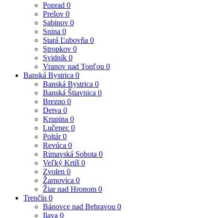
Poprad
0
Prešov
0
Sabinov
0
Snina
0
Stará Ľubovňa
0
Stropkov
0
Svidník
0
Vranov nad Topľou
0
Banská Bystrica
0
Banská Bystrica
0
Banská Štiavnica
0
Brezno
0
Detva
0
Krupina
0
Lučenec
0
Poltár
0
Revúca
0
Rimavská Sobota
0
Veľký Krtíš
0
Zvolen
0
Žarnovica
0
Žiar nad Hronom
0
Trenčín
0
Bánovce nad Bebravou
0
Ilava
0