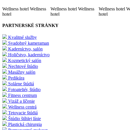
Wellness hotel Wellness
Wellness hotel Wellness
Wellness hotel W
hotel
hotel
hotel
PARTNERSKÉ STRÁNKY
Kvalitné služby
Svadobný kameraman
Kaderníctvo, salón
Holičstvo, kaderníctvo
Kozmetický salón
Nechtové štúdio
Masážny salón
Pedikúra
Solárne štúdiá
Fotoateliér, štúdio
Fitness centrum
Vizáž a líčenie
Wellness centrá
Tetovacie štúdiá
Štúdio štíhlej línie
Plastická chirurgia