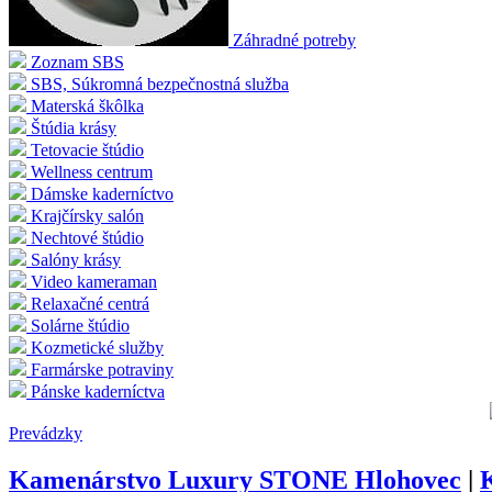
Záhradné potreby
Zoznam SBS
SBS, Súkromná bezpečnostná služba
Materská škôlka
Štúdia krásy
Tetovacie štúdio
Wellness centrum
Dámske kaderníctvo
Krajčírsky salón
Nechtové štúdio
Salóny krásy
Video kameraman
Relaxačné centrá
Solárne štúdio
Kozmetické služby
Farmárske potraviny
Pánske kaderníctva
Prevádzky
Kamenárstvo Luxury STONE Hlohovec
|