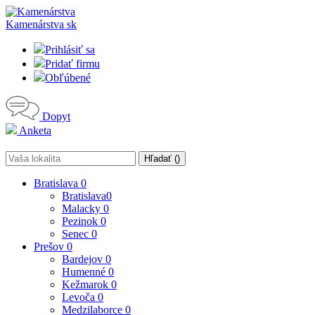
Kamenárstva
sk
Prihlásiť sa
Pridať firmu
Obľúbené
Dopyt
Anketa
Hľadať (
)
Bratislava
0
Bratislava
0
Malacky
0
Pezinok
0
Senec
0
Prešov
0
Bardejov
0
Humenné
0
Kežmarok
0
Levoča
0
Medzilaborce
0