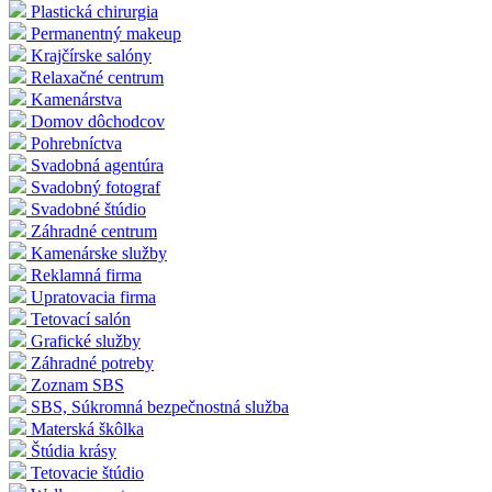
Plastická chirurgia
Permanentný makeup
Krajčírske salóny
Relaxačné centrum
Kamenárstva
Domov dôchodcov
Pohrebníctva
Svadobná agentúra
Svadobný fotograf
Svadobné štúdio
Záhradné centrum
Kamenárske služby
Reklamná firma
Upratovacia firma
Tetovací salón
Grafické služby
Záhradné potreby
Zoznam SBS
SBS, Súkromná bezpečnostná služba
Materská škôlka
Štúdia krásy
Tetovacie štúdio