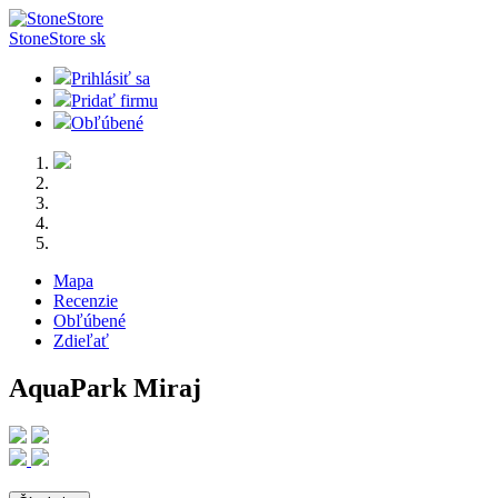
StoneStore
sk
Prihlásiť sa
Pridať firmu
Obľúbené
Mapa
Recenzie
Obľúbené
Zdieľať
AquaPark Miraj