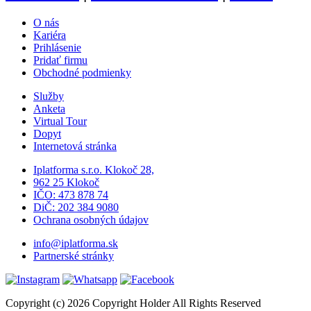
O nás
Kariéra
Prihlásenie
Pridať firmu
Obchodné podmienky
Služby
Anketa
Virtual Tour
Dopyt
Internetová stránka
Iplatforma s.r.o. Klokoč 28,
962 25 Klokoč
IČO: 473 878 74
DiČ: 202 384 9080
Ochrana osobných údajov
info@iplatforma.sk
Partnerské stránky
Copyright (c) 2026 Copyright Holder All Rights Reserved