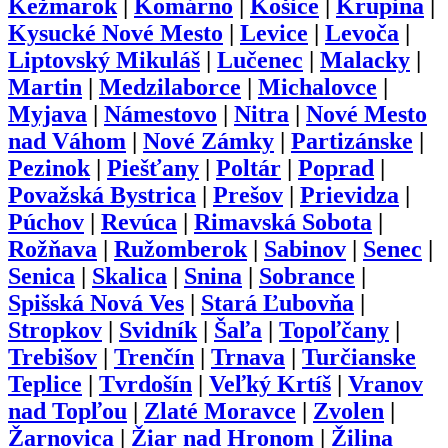
Kežmarok
|
Komárno
|
Košice
|
Krupina
|
Kysucké Nové Mesto
|
Levice
|
Levoča
|
Liptovský Mikuláš
|
Lučenec
|
Malacky
|
Martin
|
Medzilaborce
|
Michalovce
|
Myjava
|
Námestovo
|
Nitra
|
Nové Mesto
nad Váhom
|
Nové Zámky
|
Partizánske
|
Pezinok
|
Piešťany
|
Poltár
|
Poprad
|
Považská Bystrica
|
Prešov
|
Prievidza
|
Púchov
|
Revúca
|
Rimavská Sobota
|
Rožňava
|
Ružomberok
|
Sabinov
|
Senec
|
Senica
|
Skalica
|
Snina
|
Sobrance
|
Spišská Nová Ves
|
Stará Ľubovňa
|
Stropkov
|
Svidník
|
Šaľa
|
Topoľčany
|
Trebišov
|
Trenčín
|
Trnava
|
Turčianske
Teplice
|
Tvrdošín
|
Veľký Krtíš
|
Vranov
nad Topľou
|
Zlaté Moravce
|
Zvolen
|
Žarnovica
|
Žiar nad Hronom
|
Žilina