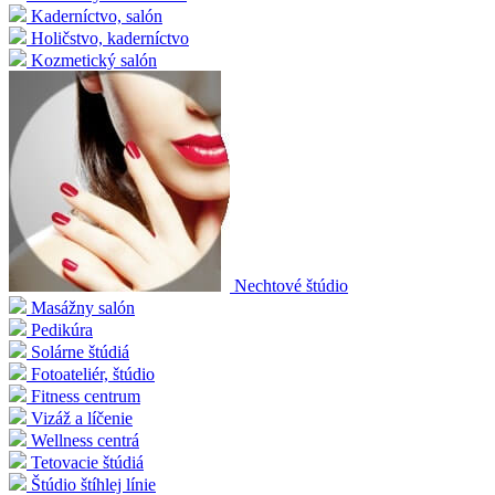
Kaderníctvo, salón
Holičstvo, kaderníctvo
Kozmetický salón
Nechtové štúdio
Masážny salón
Pedikúra
Solárne štúdiá
Fotoateliér, štúdio
Fitness centrum
Vizáž a líčenie
Wellness centrá
Tetovacie štúdiá
Štúdio štíhlej línie