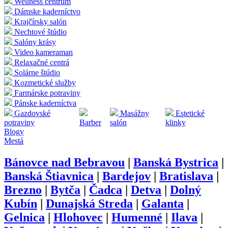
Wellness centrum
Dámske kaderníctvo
Krajčírsky salón
Nechtové štúdio
Salóny krásy
Video kameraman
Relaxačné centrá
Solárne štúdio
Kozmetické služby
Farmárske potraviny
Pánske kaderníctva
Gazdovské
Masážny
Estetické
potraviny
Barber
salón
klinky
Blogy
Mestá
Bánovce nad Bebravou
|
Banská Bystrica
|
Banská Štiavnica
|
Bardejov
|
Bratislava
|
Brezno
|
Bytča
|
Čadca
|
Detva
|
Dolný
Kubín
|
Dunajská Streda
|
Galanta
|
Gelnica
|
Hlohovec
|
Humenné
|
Ilava
|