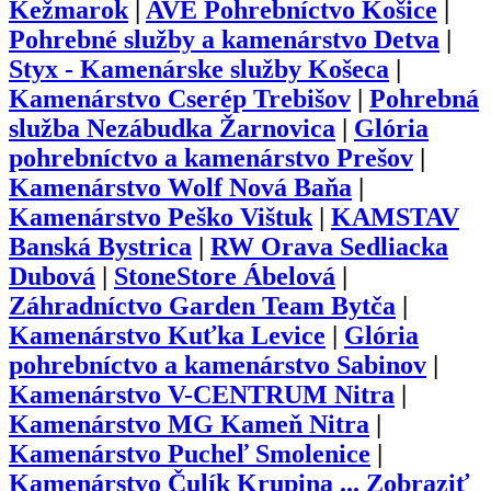
Kežmarok
|
AVE Pohrebníctvo Košice
|
Pohrebné služby a kamenárstvo Detva
|
Styx - Kamenárske služby Košeca
|
Kamenárstvo Cserép Trebišov
|
Pohrebná
služba Nezábudka Žarnovica
|
Glória
pohrebníctvo a kamenárstvo Prešov
|
Kamenárstvo Wolf Nová Baňa
|
Kamenárstvo Peško Vištuk
|
KAMSTAV
Banská Bystrica
|
RW Orava Sedliacka
Dubová
|
StoneStore Ábelová
|
Záhradníctvo Garden Team Bytča
|
Kamenárstvo Kuťka Levice
|
Glória
pohrebníctvo a kamenárstvo Sabinov
|
Kamenárstvo V-CENTRUM Nitra
|
Kamenárstvo MG Kameň Nitra
|
Kamenárstvo Pucheľ Smolenice
|
Kamenárstvo Čulík Krupina
...
Zobraziť