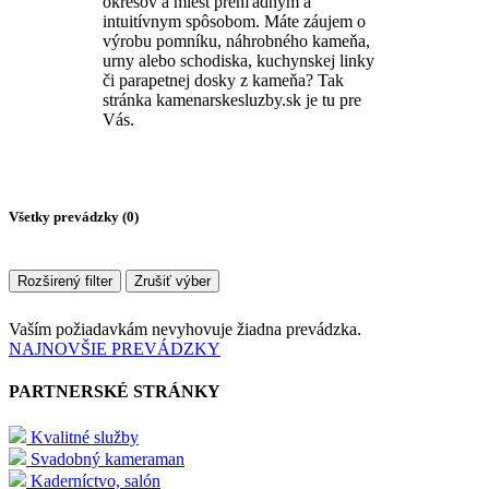
okresov a miest prehľadným a
intuitívnym spôsobom. Máte záujem o
výrobu pomníku, náhrobného kameňa,
urny alebo schodiska, kuchynskej linky
či parapetnej dosky z kameňa? Tak
stránka kamenarskesluzby.sk je tu pre
Vás.
Všetky prevádzky (
0
)
Rozširený filter
Zrušiť výber
Vaším požiadavkám nevyhovuje žiadna prevádzka.
NAJNOVŠIE PREVÁDZKY
PARTNERSKÉ STRÁNKY
Kvalitné služby
Svadobný kameraman
Kaderníctvo, salón