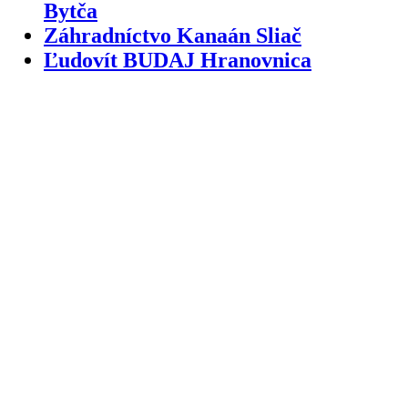
Bytča
Záhradníctvo Kanaán Sliač
Ľudovít BUDAJ Hranovnica
Blogy
Mestá
Kamenárstva
Bánovce nad Bebravou
|
Kamenárstva
Banská Bystrica
|
Kamenárstva
Banská Štiavnica
|
Kamenárstva
Bardejov
|
Kamenárstva
Bratislava
|
Kamenárstva
Brezno
|
Kamenárstva
Bytča
|
Kamenárstva
Čadca
|
Kamenárstva
Detva
|
Kamenárstva
Dolný Kubín
|
Kamenárstva
Dunajská
Streda
|
Kamenárstva
Galanta
|
Kamenárstva
Gelnica
|
Kamenárstva
Hlohovec
|
Kamenárstva
Humenné
|