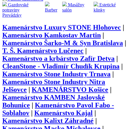
Gazdovské
Masážny
Estetické
potraviny
Barber
salón
klinky
Prevádzky
Kamenárstvo Luxury STONE Hlohovec
|
Kamenárstvo Kamkostav Martin
|
Kamenárstvo Šarko-M & Syn Bratislava
|
T. Š. Kamenárstvo Lučenec
|
Kamenárstvo a krbárstvo Zafír Detva
|
CleanStone - Vladimír Chudík Krupina
|
Kamenárstvo Stone Industry Trnava
|
Kamenárstvo Stone Industry Nitra
Jelšovce
|
KAMENÁRSTVO Košice
|
Kamenárstvo KAMBEN Jaslovské
Bohunice
|
Kamenárstvo Pavol Fabo -
Soblahov
|
Kamenárstvo Kajal
|
Kamenárstvo Kalixt Záhradné
|
Kamenárstvo Macko Michalovce
|