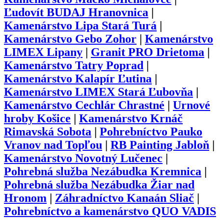
Ľudovít BUDAJ Hranovnica
|
Kamenárstvo Lipa Stará Turá
|
Kamenárstvo Gebo Zohor
|
Kamenárstvo
LIMEX Lipany
|
Granit PRO Drietoma
|
Kamenárstvo Tatry Poprad
|
Kamenárstvo Kalapír Ľutina
|
Kamenárstvo LIMEX Stará Ľubovňa
|
Kamenárstvo Cechlár Chrastné
|
Urnové
hroby Košice
|
Kamenárstvo Krnáč
Rimavská Sobota
|
Pohrebníctvo Pauko
Vranov nad Topľou
|
RB Painting Jabloň
|
Kamenárstvo Novotný Lučenec
|
Pohrebná služba Nezábudka Kremnica
|
Pohrebná služba Nezábudka Žiar nad
Hronom
|
Záhradníctvo Kanaán Sliač
|
Pohrebníctvo a kamenárstvo QUO VADIS