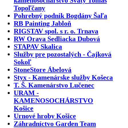
kameňosochárstvo Svätý Tomáš
Topoľčany
Pohrebný podnik Bogdány Šaľa
RB Painting Jabloň
RIGSTAV spol. s r. o. Trnava
RW Orava Sedliacka Dubová
STAPAV Skalica
Služby pre pozostalých - Čajková
Sokoľ
StoneStore Ábelová
Styx - Kamenárske služby Košeca
T. Š. Kamenárstvo Lučenec
URAM -
KAMENOSOCHÁRSTVO
Košice
Urnové hroby Košice
Záhradníctvo Garden Team