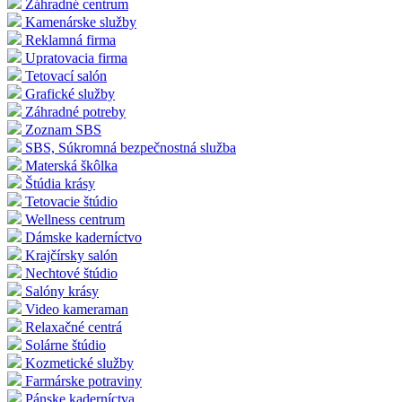
Záhradné centrum
Kamenárske služby
Reklamná firma
Upratovacia firma
Tetovací salón
Grafické služby
Záhradné potreby
Zoznam SBS
SBS, Súkromná bezpečnostná služba
Materská škôlka
Štúdia krásy
Tetovacie štúdio
Wellness centrum
Dámske kaderníctvo
Krajčírsky salón
Nechtové štúdio
Salóny krásy
Video kameraman
Relaxačné centrá
Solárne štúdio
Kozmetické služby
Farmárske potraviny
Pánske kaderníctva