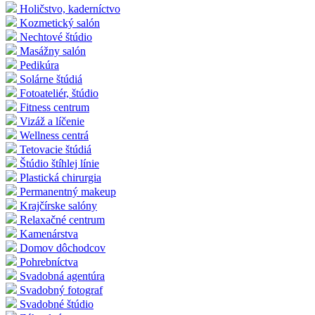
Holičstvo, kaderníctvo
Kozmetický salón
Nechtové štúdio
Masážny salón
Pedikúra
Solárne štúdiá
Fotoateliér, štúdio
Fitness centrum
Vizáž a líčenie
Wellness centrá
Tetovacie štúdiá
Štúdio štíhlej línie
Plastická chirurgia
Permanentný makeup
Krajčírske salóny
Relaxačné centrum
Kamenárstva
Domov dôchodcov
Pohrebníctva
Svadobná agentúra
Svadobný fotograf
Svadobné štúdio