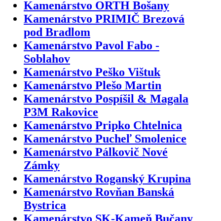
Kamenárstvo ORTH Bošany
Kamenárstvo PRIMIČ Brezová
pod Bradlom
Kamenárstvo Pavol Fabo -
Soblahov
Kamenárstvo Peško Vištuk
Kamenárstvo Plešo Martin
Kamenárstvo Pospíšil & Magala
P3M Rakovice
Kamenárstvo Pripko Chtelnica
Kamenárstvo Pucheľ Smolenice
Kamenárstvo Pálkovič Nové
Zámky
Kamenárstvo Roganský Krupina
Kamenárstvo Rovňan Banská
Bystrica
Kamenárstvo SK-Kameň Bučany