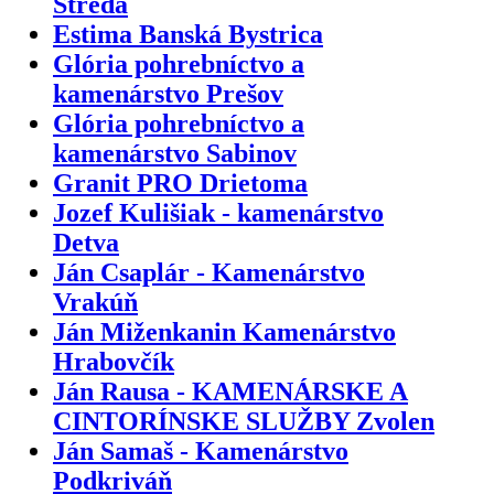
Streda
Estima Banská Bystrica
Glória pohrebníctvo a
kamenárstvo Prešov
Glória pohrebníctvo a
kamenárstvo Sabinov
Granit PRO Drietoma
Jozef Kulišiak - kamenárstvo
Detva
Ján Csaplár - Kamenárstvo
Vrakúň
Ján Miženkanin Kamenárstvo
Hrabovčík
Ján Rausa - KAMENÁRSKE A
CINTORÍNSKE SLUŽBY Zvolen
Ján Samaš - Kamenárstvo
Podkriváň