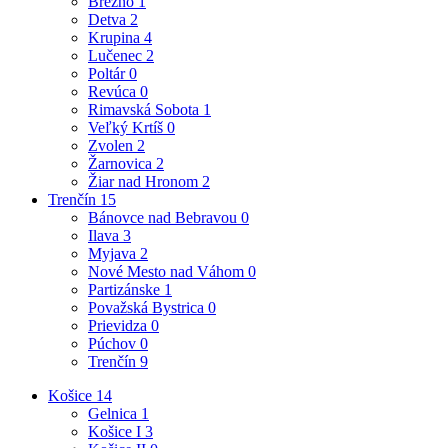
Brezno
1
Detva
2
Krupina
4
Lučenec
2
Poltár
0
Revúca
0
Rimavská Sobota
1
Veľký Krtíš
0
Zvolen
2
Žarnovica
2
Žiar nad Hronom
2
Trenčín
15
Bánovce nad Bebravou
0
Ilava
3
Myjava
2
Nové Mesto nad Váhom
0
Partizánske
1
Považská Bystrica
0
Prievidza
0
Púchov
0
Trenčín
9
Košice
14
Gelnica
1
Košice I
3