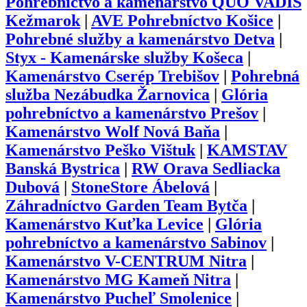
Pohrebníctvo a kamenárstvo QUO VADIS
Kežmarok
|
AVE Pohrebníctvo Košice
|
Pohrebné služby a kamenárstvo Detva
|
Styx - Kamenárske služby Košeca
|
Kamenárstvo Cserép Trebišov
|
Pohrebná
služba Nezábudka Žarnovica
|
Glória
pohrebníctvo a kamenárstvo Prešov
|
Kamenárstvo Wolf Nová Baňa
|
Kamenárstvo Peško Vištuk
|
KAMSTAV
Banská Bystrica
|
RW Orava Sedliacka
Dubová
|
StoneStore Ábelová
|
Záhradníctvo Garden Team Bytča
|
Kamenárstvo Kuťka Levice
|
Glória
pohrebníctvo a kamenárstvo Sabinov
|
Kamenárstvo V-CENTRUM Nitra
|
Kamenárstvo MG Kameň Nitra
|
Kamenárstvo Pucheľ Smolenice
|