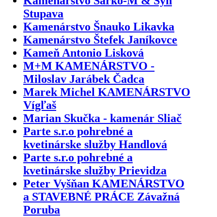
Kamenárstvo Šarko-M & Syn
Stupava
Kamenárstvo Šnauko Likavka
Kamenárstvo Štefek Janíkovce
Kameň Antonio Lisková
M+M KAMENÁRSTVO -
Miloslav Jarábek Čadca
Marek Michel KAMENÁRSTVO
Vígľaš
Marian Skučka - kamenár Sliač
Parte s.r.o pohrebné a
kvetinárske služby Handlová
Parte s.r.o pohrebné a
kvetinárske služby Prievidza
Peter Vyšňan KAMENÁRSTVO
a STAVEBNÉ PRÁCE Závažná
Poruba