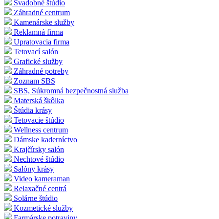
Svadobné štúdio
Záhradné centrum
Kamenárske služby
Reklamná firma
Upratovacia firma
Tetovací salón
Grafické služby
Záhradné potreby
Zoznam SBS
SBS, Súkromná bezpečnostná služba
Materská škôlka
Štúdia krásy
Tetovacie štúdio
Wellness centrum
Dámske kaderníctvo
Krajčírsky salón
Nechtové štúdio
Salóny krásy
Video kameraman
Relaxačné centrá
Solárne štúdio
Kozmetické služby
Farmárske potraviny