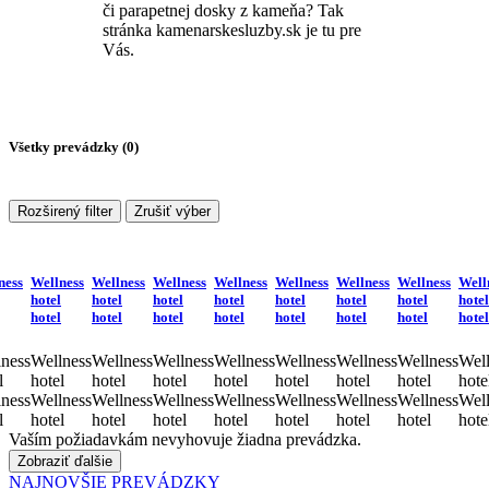
či parapetnej dosky z kameňa? Tak
stránka kamenarskesluzby.sk je tu pre
Vás.
Všetky prevádzky (
0
)
Rozširený filter
Zrušiť výber
ness
Wellness
Wellness
Wellness
Wellness
Wellness
Wellness
Wellness
Well
hotel
hotel
hotel
hotel
hotel
hotel
hotel
hotel
hotel
hotel
hotel
hotel
hotel
hotel
hotel
hotel
ness
Wellness
Wellness
Wellness
Wellness
Wellness
Wellness
Wellness
Well
l
hotel
hotel
hotel
hotel
hotel
hotel
hotel
hote
ness
Wellness
Wellness
Wellness
Wellness
Wellness
Wellness
Wellness
Well
l
hotel
hotel
hotel
hotel
hotel
hotel
hotel
hote
Vaším požiadavkám nevyhovuje žiadna prevádzka.
Zobraziť ďalšie
NAJNOVŠIE PREVÁDZKY