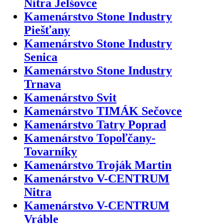
Nitra Jelšovce
Kamenárstvo Stone Industry
Piešťany
Kamenárstvo Stone Industry
Senica
Kamenárstvo Stone Industry
Trnava
Kamenárstvo Svit
Kamenárstvo TIMÁK Sečovce
Kamenárstvo Tatry Poprad
Kamenárstvo Topoľčany-
Tovarníky
Kamenárstvo Troják Martin
Kamenárstvo V-CENTRUM
Nitra
Kamenárstvo V-CENTRUM
Vráble