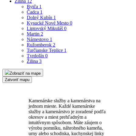
Žilina
12
Bytča
1
Čadca
1
Dolný Kubín
1
Kysucké Nové Mesto
0
Liptovský Mikuláš
0
Martin
2
Námestovo
1
Ružomberok
2
Turčianske Teplice
1
Tvrdošín
0
Žilina
3
Zobraziť na mape
Zatvoriť mapu
Kamenárske služby a kamenárstva na
jednom mieste. Každé kamenárske
služby a kamenárstvo je zoradené podľa
okresov a miest prehľadným a
intuitívnym spôsobom. Máte záujem o
výrobu pomníku, náhrobného kameňa,
urny alebo schodiska, kuchynskej linky