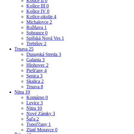
Košice II
0
Košice III
0
Košice IV
0
Košice-okolie
4
Michalovce
2
Rožňava
1
Sobrance
0
Spišská Nová Ves
1
Trebišov
2
Trnava
25
Dunajská Streda
3
Galanta
3
Hlohovec
2
Piešťany
4
Senica
3
Skalica
2
Trnava
8
Nitra
19
Komárno
0
Levice
3
Nitra
10
Nové Zámky
3
Šaľa
2
Topoľčany
1
Zlaté Moravce
0