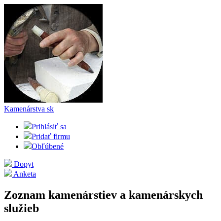
Kamenárstva
sk
Prihlásiť sa
Pridať firmu
Obľúbené
Dopyt
Anketa
Zoznam kamenárstiev a kamenárskych
služieb