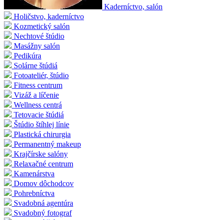
Kaderníctvo, salón
Holičstvo, kaderníctvo
Kozmetický salón
Nechtové štúdio
Masážny salón
Pedikúra
Solárne štúdiá
Fotoateliér, štúdio
Fitness centrum
Vizáž a líčenie
Wellness centrá
Tetovacie štúdiá
Štúdio štíhlej línie
Plastická chirurgia
Permanentný makeup
Krajčírske salóny
Relaxačné centrum
Kamenárstva
Domov dôchodcov
Pohrebníctva
Svadobná agentúra
Svadobný fotograf