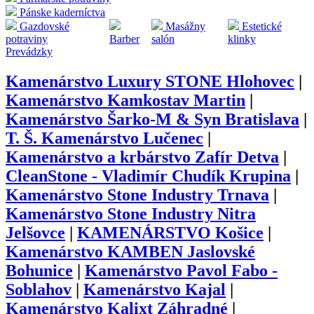
Pánske kaderníctva
Gazdovské
Masážny
Estetické
potraviny
Barber
salón
klinky
Prevádzky
Kamenárstvo Luxury STONE Hlohovec
|
Kamenárstvo Kamkostav Martin
|
Kamenárstvo Šarko-M & Syn Bratislava
|
T. Š. Kamenárstvo Lučenec
|
Kamenárstvo a krbárstvo Zafír Detva
|
CleanStone - Vladimír Chudík Krupina
|
Kamenárstvo Stone Industry Trnava
|
Kamenárstvo Stone Industry Nitra
Jelšovce
|
KAMENÁRSTVO Košice
|
Kamenárstvo KAMBEN Jaslovské
Bohunice
|
Kamenárstvo Pavol Fabo -
Soblahov
|
Kamenárstvo Kajal
|
Kamenárstvo Kalixt Záhradné
|