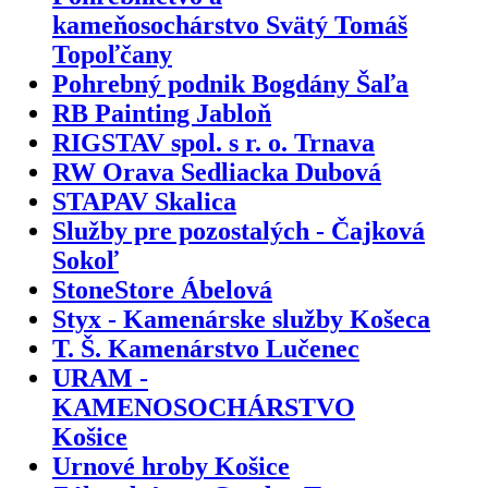
kameňosochárstvo Svätý Tomáš
Topoľčany
Pohrebný podnik Bogdány Šaľa
RB Painting Jabloň
RIGSTAV spol. s r. o. Trnava
RW Orava Sedliacka Dubová
STAPAV Skalica
Služby pre pozostalých - Čajková
Sokoľ
StoneStore Ábelová
Styx - Kamenárske služby Košeca
T. Š. Kamenárstvo Lučenec
URAM -
KAMENOSOCHÁRSTVO
Košice
Urnové hroby Košice