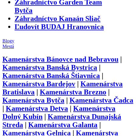
Záhradníctvo Garden Team
Bytča
Záhradníctvo Kanaán Sliač
Ľudovít BUDAJ Hranovnica
Blogy
Mestá
Kamenárstva
Bánovce nad Bebravou
|
Kamenárstva
Banská Bystrica
|
Kamenárstva
Banská Štiavnica
|
Kamenárstva
Bardejov
|
Kamenárstva
Bratislava
|
Kamenárstva
Brezno
|
Kamenárstva
Bytča
|
Kamenárstva
Čadca
|
Kamenárstva
Detva
|
Kamenárstva
Dolný Kubín
|
Kamenárstva
Dunajská
Streda
|
Kamenárstva
Galanta
|
Kamenárstva
Gelnica
|
Kamenárstva