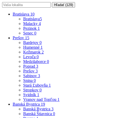
Hľadať (
129
)
Bratislava
10
Bratislava
5
Malacky
4
Pezinok
1
Senec
0
Prešov
15
Bardejov
0
Humenné
1
Kežmarok
2
Levoča
0
Medzilaborce
0
Poprad
3
Prešov
3
Sabinov
3
Snina
0
Stará Ľubovňa
1
Stropkov
0
Svidník
1
Vranov nad Topľou
1
Banská Bystrica
19
Banská Bystrica
3
Banská Štiavnica
0