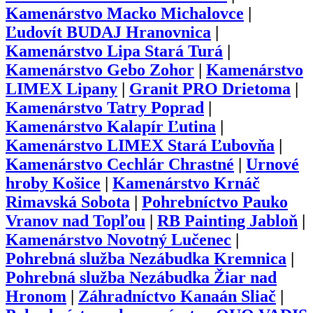
Kamenárstvo Macko Michalovce
|
Ľudovít BUDAJ Hranovnica
|
Kamenárstvo Lipa Stará Turá
|
Kamenárstvo Gebo Zohor
|
Kamenárstvo
LIMEX Lipany
|
Granit PRO Drietoma
|
Kamenárstvo Tatry Poprad
|
Kamenárstvo Kalapír Ľutina
|
Kamenárstvo LIMEX Stará Ľubovňa
|
Kamenárstvo Cechlár Chrastné
|
Urnové
hroby Košice
|
Kamenárstvo Krnáč
Rimavská Sobota
|
Pohrebníctvo Pauko
Vranov nad Topľou
|
RB Painting Jabloň
|
Kamenárstvo Novotný Lučenec
|
Pohrebná služba Nezábudka Kremnica
|
Pohrebná služba Nezábudka Žiar nad
Hronom
|
Záhradníctvo Kanaán Sliač
|