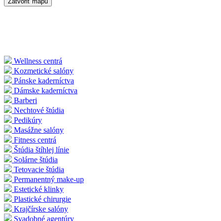
Zatvoriť mapu
Wellness centrá
Kozmetické salóny
Pánske kaderníctva
Dámske kaderníctva
Barberi
Nechtové štúdia
Pedikúry
Masážne salóny
Fitness centrá
Štúdia štíhlej línie
Solárne štúdia
Tetovacie štúdia
Permanentný make-up
Estetické klinky
Plastické chirurgie
Krajčírske salóny
Svadobné agentúry