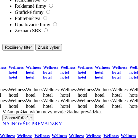
Reklamné firmy
Grafické firmy
Pohrebníctva
Upratovacie firmy
Zoznam SBS
Rozširený filter
Zrušiť výber
ness
Wellness
Wellness
Wellness
Wellness
Wellness
Wellness
Wellness
Well
hotel
hotel
hotel
hotel
hotel
hotel
hotel
hotel
hotel
hotel
hotel
hotel
hotel
hotel
hotel
hotel
ness
Wellness
Wellness
Wellness
Wellness
Wellness
Wellness
Wellness
Well
l
hotel
hotel
hotel
hotel
hotel
hotel
hotel
hote
ness
Wellness
Wellness
Wellness
Wellness
Wellness
Wellness
Wellness
Well
l
hotel
hotel
hotel
hotel
hotel
hotel
hotel
hote
Vaším požiadavkám nevyhovuje žiadna prevádzka.
Zobraziť ďalšie
NAJNOVŠIE PREVÁDZKY
Wellness
Wellness
Wellness
Wellness
Wellness
Wellness
Wellness
Wellness