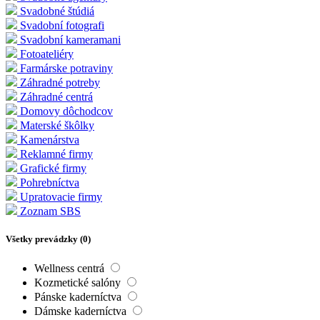
Svadobné štúdiá
Svadobní fotografi
Svadobní kameramani
Fotoateliéry
Farmárske potraviny
Záhradné potreby
Záhradné centrá
Domovy dôchodcov
Materské škôlky
Kamenárstva
Reklamné firmy
Grafické firmy
Pohrebníctva
Upratovacie firmy
Zoznam SBS
Všetky prevádzky (
0
)
Wellness centrá
Kozmetické salóny
Pánske kaderníctva
Dámske kaderníctva