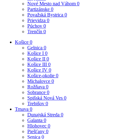
Nové Mesto nad Váhom
0
Partizánske
0
Považská Bystrica
0
Prievidza
0
Púchov
0
Trenčín
0
Košice
0
Gelnica
0
Košice I
0
Košice II
0
Košice III
0
Košice IV
0
Košice-okolie
0
Michalovce
0
Rožňava
0
Sobrance
0
Spišská Nová Ves
0
Trebišov
0
Trnava
0
Dunajská Streda
0
Galanta
0
Hlohovec
0
Piešťany
0
Senica
0