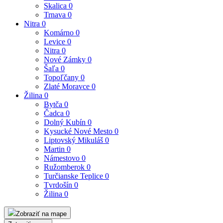
Skalica
0
Trnava
0
Nitra
0
Komárno
0
Levice
0
Nitra
0
Nové Zámky
0
Šaľa
0
Topoľčany
0
Zlaté Moravce
0
Žilina
0
Bytča
0
Čadca
0
Dolný Kubín
0
Kysucké Nové Mesto
0
Liptovský Mikuláš
0
Martin
0
Námestovo
0
Ružomberok
0
Turčianske Teplice
0
Tvrdošín
0
Žilina
0
Zobraziť na mape