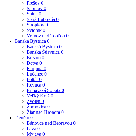
Prešov
0
Sabinov
0
Snina
0
Stará Ľubovňa
0
Stropkov
0
Svidník
0
Vranov nad Topľou
0
Banská Bystrica
0
Banská Bystrica
0
Banská Štiavnica
0
Brezno
0
Detva
0
Krupina
0
Lučenec
0
Poltár
0
Revúca
0
Rimavská Sobota
0
Veľký Krtíš
0
Zvolen
0
Žarnovica
0
Žiar nad Hronom
0
Trenčín
0
Bánovce nad Bebravou
0
Ilava
0
Myjava
0