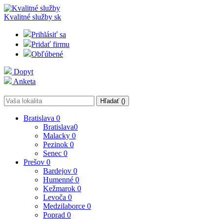
Kvalitné služby
sk
Prihlásiť sa
Pridať firmu
Obľúbené
Dopyt
Anketa
Hľadať (
)
Bratislava
0
Bratislava
0
Malacky
0
Pezinok
0
Senec
0
Prešov
0
Bardejov
0
Humenné
0
Kežmarok
0
Levoča
0
Medzilaborce
0
Poprad
0