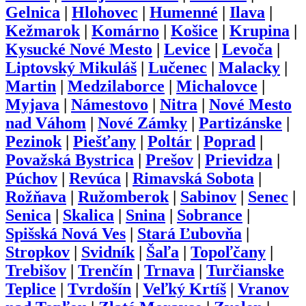
Gelnica
|
Hlohovec
|
Humenné
|
Ilava
|
Kežmarok
|
Komárno
|
Košice
|
Krupina
|
Kysucké Nové Mesto
|
Levice
|
Levoča
|
Liptovský Mikuláš
|
Lučenec
|
Malacky
|
Martin
|
Medzilaborce
|
Michalovce
|
Myjava
|
Námestovo
|
Nitra
|
Nové Mesto
nad Váhom
|
Nové Zámky
|
Partizánske
|
Pezinok
|
Piešťany
|
Poltár
|
Poprad
|
Považská Bystrica
|
Prešov
|
Prievidza
|
Púchov
|
Revúca
|
Rimavská Sobota
|
Rožňava
|
Ružomberok
|
Sabinov
|
Senec
|
Senica
|
Skalica
|
Snina
|
Sobrance
|
Spišská Nová Ves
|
Stará Ľubovňa
|
Stropkov
|
Svidník
|
Šaľa
|
Topoľčany
|
Trebišov
|
Trenčín
|
Trnava
|
Turčianske
Teplice
|
Tvrdošín
|
Veľký Krtíš
|
Vranov