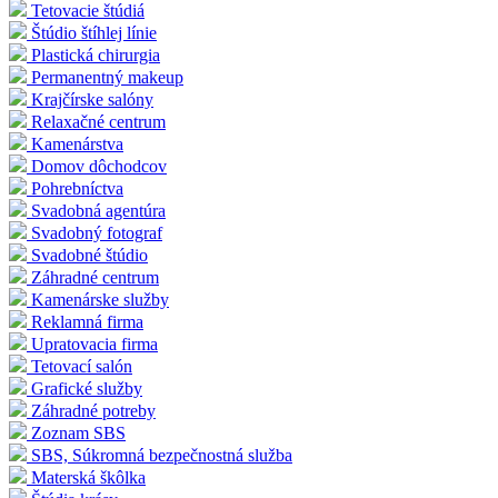
Tetovacie štúdiá
Štúdio štíhlej línie
Plastická chirurgia
Permanentný makeup
Krajčírske salóny
Relaxačné centrum
Kamenárstva
Domov dôchodcov
Pohrebníctva
Svadobná agentúra
Svadobný fotograf
Svadobné štúdio
Záhradné centrum
Kamenárske služby
Reklamná firma
Upratovacia firma
Tetovací salón
Grafické služby
Záhradné potreby
Zoznam SBS
SBS, Súkromná bezpečnostná služba
Materská škôlka