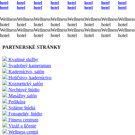
hotel
hotel
hotel
hotel
hotel
hotel
hotel
hotel
hotel
hotel
hotel
hotel
hotel
hotel
hotel
hotel
Wellness
Wellness
Wellness
Wellness
Wellness
Wellness
Wellness
Wellness
hotel
hotel
hotel
hotel
hotel
hotel
hotel
hotel
Wellness
Wellness
Wellness
Wellness
Wellness
Wellness
Wellness
Wellness
hotel
hotel
hotel
hotel
hotel
hotel
hotel
hotel
PARTNERSKÉ STRÁNKY
Kvalitné služby
Svadobný kameraman
Kaderníctvo, salón
Holičstvo, kaderníctvo
Kozmetický salón
Nechtové štúdio
Masážny salón
Pedikúra
Solárne štúdiá
Fotoateliér, štúdio
Fitness centrum
Vizáž a líčenie
Wellness centrá