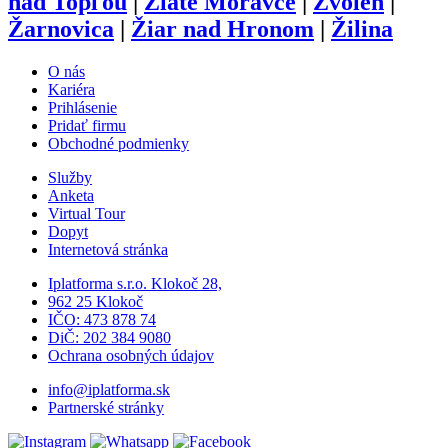
nad Topľou
|
Zlaté Moravce
|
Zvolen
|
Žarnovica
|
Žiar nad Hronom
|
Žilina
O nás
Kariéra
Prihlásenie
Pridať firmu
Obchodné podmienky
Služby
Anketa
Virtual Tour
Dopyt
Internetová stránka
Iplatforma s.r.o. Klokoč 28,
962 25 Klokoč
IČO: 473 878 74
DiČ: 202 384 9080
Ochrana osobných údajov
info@iplatforma.sk
Partnerské stránky