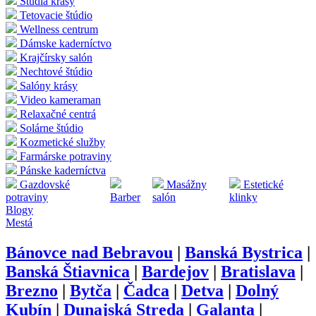
Štúdia krásy
Tetovacie štúdio
Wellness centrum
Dámske kaderníctvo
Krajčírsky salón
Nechtové štúdio
Salóny krásy
Video kameraman
Relaxačné centrá
Solárne štúdio
Kozmetické služby
Farmárske potraviny
Pánske kaderníctva
Gazdovské
Masážny
Estetické
potraviny
Barber
salón
klinky
Blogy
Mestá
Bánovce nad Bebravou
|
Banská Bystrica
|
Banská Štiavnica
|
Bardejov
|
Bratislava
|
Brezno
|
Bytča
|
Čadca
|
Detva
|
Dolný
Kubín
|
Dunajská Streda
|
Galanta
|