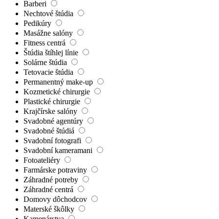
Barberi
Nechtové štúdia
Pedikúry
Masážne salóny
Fitness centrá
Štúdia štíhlej línie
Solárne štúdia
Tetovacie štúdia
Permanentný make-up
Kozmetické chirurgie
Plastické chirurgie
Krajčírske salóny
Svadobné agentúry
Svadobné štúdiá
Svadobní fotografi
Svadobní kameramani
Fotoateliéry
Farmárske potraviny
Záhradné potreby
Záhradné centrá
Domovy dôchodcov
Materské škôlky
Kamenárstva