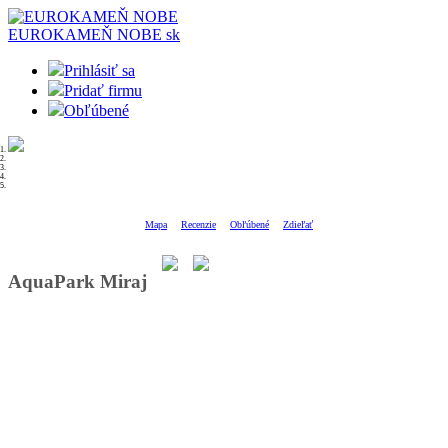
EUROKAMEŇ NOBE
sk
Prihlásiť sa
Pridať firmu
Obľúbené
Mapa
Recenzie
Obľúbené
Zdieľať
AquaPark Miraj