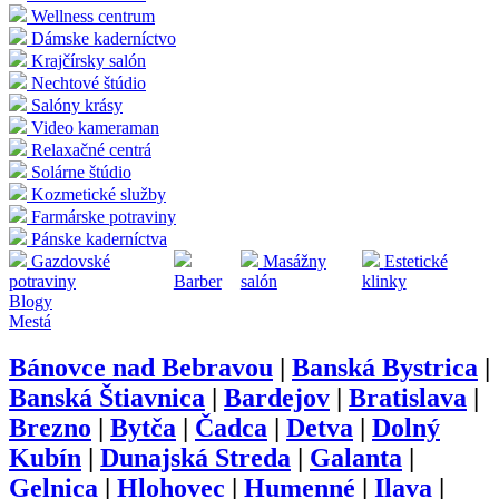
Wellness centrum
Dámske kaderníctvo
Krajčírsky salón
Nechtové štúdio
Salóny krásy
Video kameraman
Relaxačné centrá
Solárne štúdio
Kozmetické služby
Farmárske potraviny
Pánske kaderníctva
Gazdovské
Masážny
Estetické
potraviny
Barber
salón
klinky
Blogy
Mestá
Bánovce nad Bebravou
|
Banská Bystrica
|
Banská Štiavnica
|
Bardejov
|
Bratislava
|
Brezno
|
Bytča
|
Čadca
|
Detva
|
Dolný
Kubín
|
Dunajská Streda
|
Galanta
|
Gelnica
|
Hlohovec
|
Humenné
|
Ilava
|