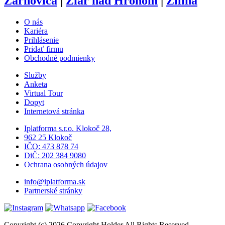
Žarnovica
|
Žiar nad Hronom
|
Žilina
O nás
Kariéra
Prihlásenie
Pridať firmu
Obchodné podmienky
Služby
Anketa
Virtual Tour
Dopyt
Internetová stránka
Iplatforma s.r.o. Klokoč 28,
962 25 Klokoč
IČO: 473 878 74
DiČ: 202 384 9080
Ochrana osobných údajov
info@iplatforma.sk
Partnerské stránky
Copyright (c) 2026 Copyright Holder All Rights Reserved