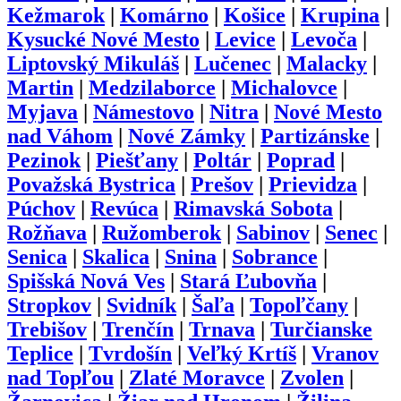
Kežmarok
|
Komárno
|
Košice
|
Krupina
|
Kysucké Nové Mesto
|
Levice
|
Levoča
|
Liptovský Mikuláš
|
Lučenec
|
Malacky
|
Martin
|
Medzilaborce
|
Michalovce
|
Myjava
|
Námestovo
|
Nitra
|
Nové Mesto
nad Váhom
|
Nové Zámky
|
Partizánske
|
Pezinok
|
Piešťany
|
Poltár
|
Poprad
|
Považská Bystrica
|
Prešov
|
Prievidza
|
Púchov
|
Revúca
|
Rimavská Sobota
|
Rožňava
|
Ružomberok
|
Sabinov
|
Senec
|
Senica
|
Skalica
|
Snina
|
Sobrance
|
Spišská Nová Ves
|
Stará Ľubovňa
|
Stropkov
|
Svidník
|
Šaľa
|
Topoľčany
|
Trebišov
|
Trenčín
|
Trnava
|
Turčianske
Teplice
|
Tvrdošín
|
Veľký Krtíš
|
Vranov
nad Topľou
|
Zlaté Moravce
|
Zvolen
|