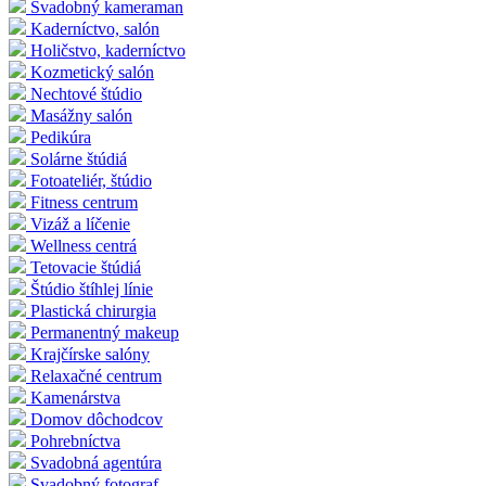
Svadobný kameraman
Kaderníctvo, salón
Holičstvo, kaderníctvo
Kozmetický salón
Nechtové štúdio
Masážny salón
Pedikúra
Solárne štúdiá
Fotoateliér, štúdio
Fitness centrum
Vizáž a líčenie
Wellness centrá
Tetovacie štúdiá
Štúdio štíhlej línie
Plastická chirurgia
Permanentný makeup
Krajčírske salóny
Relaxačné centrum
Kamenárstva
Domov dôchodcov
Pohrebníctva
Svadobná agentúra
Svadobný fotograf