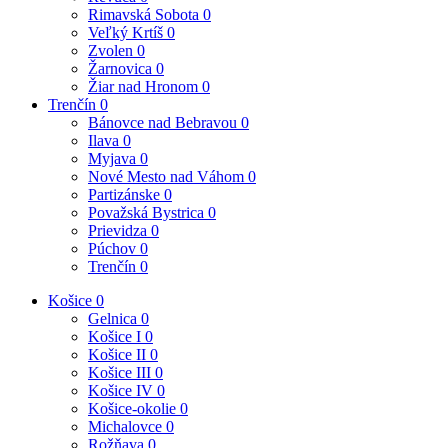
Rimavská Sobota
0
Veľký Krtíš
0
Zvolen
0
Žarnovica
0
Žiar nad Hronom
0
Trenčín
0
Bánovce nad Bebravou
0
Ilava
0
Myjava
0
Nové Mesto nad Váhom
0
Partizánske
0
Považská Bystrica
0
Prievidza
0
Púchov
0
Trenčín
0
Košice
0
Gelnica
0
Košice I
0
Košice II
0
Košice III
0
Košice IV
0
Košice-okolie
0
Michalovce
0
Rožňava
0