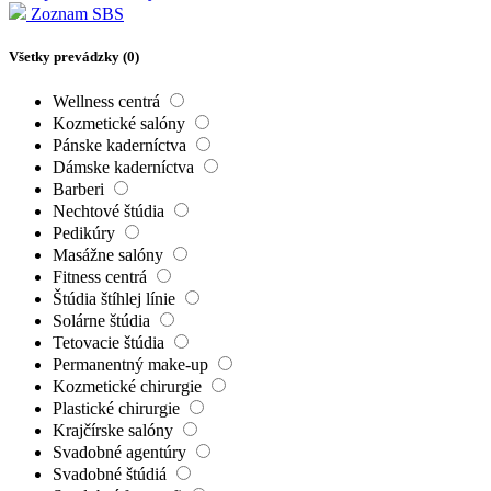
Zoznam SBS
Všetky prevádzky (
0
)
Wellness centrá
Kozmetické salóny
Pánske kaderníctva
Dámske kaderníctva
Barberi
Nechtové štúdia
Pedikúry
Masážne salóny
Fitness centrá
Štúdia štíhlej línie
Solárne štúdia
Tetovacie štúdia
Permanentný make-up
Kozmetické chirurgie
Plastické chirurgie
Krajčírske salóny
Svadobné agentúry
Svadobné štúdiá