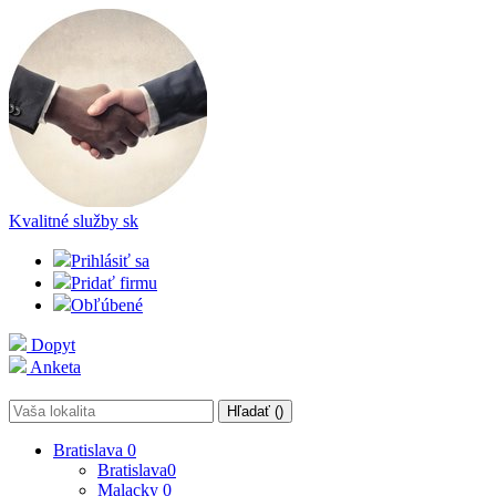
Kvalitné služby
sk
Prihlásiť sa
Pridať firmu
Obľúbené
Dopyt
Anketa
Hľadať (
)
Bratislava
0
Bratislava
0
Malacky
0