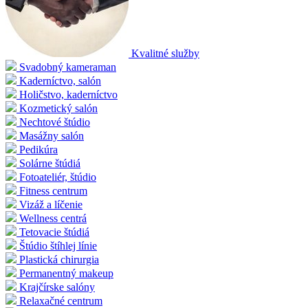
Kvalitné služby
Svadobný kameraman
Kaderníctvo, salón
Holičstvo, kaderníctvo
Kozmetický salón
Nechtové štúdio
Masážny salón
Pedikúra
Solárne štúdiá
Fotoateliér, štúdio
Fitness centrum
Vizáž a líčenie
Wellness centrá
Tetovacie štúdiá
Štúdio štíhlej línie
Plastická chirurgia
Permanentný makeup
Krajčírske salóny
Relaxačné centrum