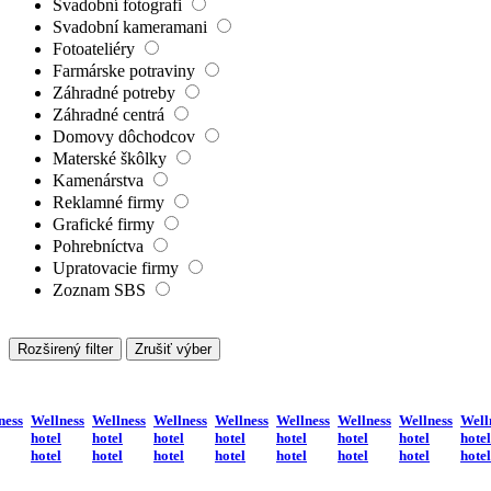
Svadobní fotografi
Svadobní kameramani
Fotoateliéry
Farmárske potraviny
Záhradné potreby
Záhradné centrá
Domovy dôchodcov
Materské škôlky
Kamenárstva
Reklamné firmy
Grafické firmy
Pohrebníctva
Upratovacie firmy
Zoznam SBS
Rozširený filter
Zrušiť výber
ness
Wellness
Wellness
Wellness
Wellness
Wellness
Wellness
Wellness
Well
hotel
hotel
hotel
hotel
hotel
hotel
hotel
hotel
hotel
hotel
hotel
hotel
hotel
hotel
hotel
hotel