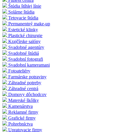
Fitness centrá
Štúdia štíhlej línie
Solárne štúdia
Tetovacie štúdia
Permanentný make-up
Estetické klinky
Plastické chirurgie
Krajčírske salóny
Svadobné agentúry
Svadobné štúdiá
Svadobní fotografi
Svadobní kameramani
Fotoateliéry
Farmárske potraviny
Záhradné potreby
Záhradné centrá
Domovy dôchodcov
Materské škôlky
Kamenárstva
Reklamné firmy
Grafické firmy
Pohrebníctva
Upratovacie firmy