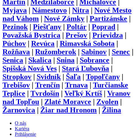
Martin
|
Medzilaborce
|
Michalovce
|
Myjava
|
Námestovo
|
Nitra
|
Nové Mesto
nad Váhom
|
Nové Zámky
|
Partizánske
|
Pezinok
|
Piešťany
|
Poltár
|
Poprad
|
Považská Bystrica
|
Prešov
|
Prievidza
|
Púchov
|
Revúca
|
Rimavská Sobota
|
Rožňava
|
Ružomberok
|
Sabinov
|
Senec
|
Senica
|
Skalica
|
Snina
|
Sobrance
|
Spišská Nová Ves
|
Stará Ľubovňa
|
Stropkov
|
Svidník
|
Šaľa
|
Topoľčany
|
Trebišov
|
Trenčín
|
Trnava
|
Turčianske
Teplice
|
Tvrdošín
|
Veľký Krtíš
|
Vranov
nad Topľou
|
Zlaté Moravce
|
Zvolen
|
Žarnovica
|
Žiar nad Hronom
|
Žilina
O nás
Kariéra
Prihlásenie