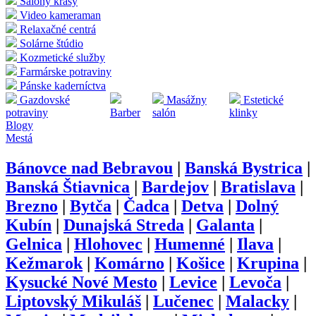
Salóny krásy
Video kameraman
Relaxačné centrá
Solárne štúdio
Kozmetické služby
Farmárske potraviny
Pánske kaderníctva
Gazdovské
Masážny
Estetické
potraviny
Barber
salón
klinky
Blogy
Mestá
Bánovce nad Bebravou
|
Banská Bystrica
|
Banská Štiavnica
|
Bardejov
|
Bratislava
|
Brezno
|
Bytča
|
Čadca
|
Detva
|
Dolný
Kubín
|
Dunajská Streda
|
Galanta
|
Gelnica
|
Hlohovec
|
Humenné
|
Ilava
|
Kežmarok
|
Komárno
|
Košice
|
Krupina
|
Kysucké Nové Mesto
|
Levice
|
Levoča
|
Liptovský Mikuláš
|
Lučenec
|
Malacky
|