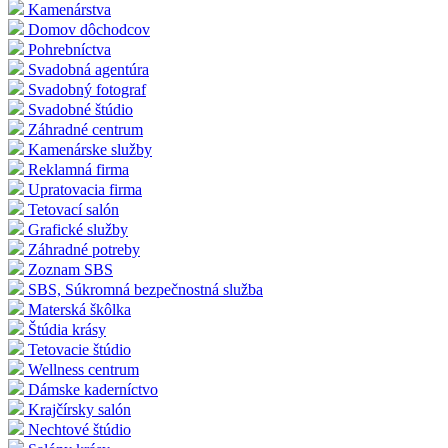
Kamenárstva
Domov dôchodcov
Pohrebníctva
Svadobná agentúra
Svadobný fotograf
Svadobné štúdio
Záhradné centrum
Kamenárske služby
Reklamná firma
Upratovacia firma
Tetovací salón
Grafické služby
Záhradné potreby
Zoznam SBS
SBS, Súkromná bezpečnostná služba
Materská škôlka
Štúdia krásy
Tetovacie štúdio
Wellness centrum
Dámske kaderníctvo
Krajčírsky salón
Nechtové štúdio