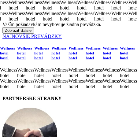
ness
Wellness
Wellness
Wellness
Wellness
Wellness
Wellness
Wellness
Well
l
hotel
hotel
hotel
hotel
hotel
hotel
hotel
hote
ness
Wellness
Wellness
Wellness
Wellness
Wellness
Wellness
Wellness
Well
l
hotel
hotel
hotel
hotel
hotel
hotel
hotel
hote
Vaším požiadavkám nevyhovuje žiadna prevádzka.
Zobraziť ďalšie
NAJNOVŠIE PREVÁDZKY
Wellness
Wellness
Wellness
Wellness
Wellness
Wellness
Wellness
Wellness
hotel
hotel
hotel
hotel
hotel
hotel
hotel
hotel
hotel
hotel
hotel
hotel
hotel
hotel
hotel
hotel
Wellness
Wellness
Wellness
Wellness
Wellness
Wellness
Wellness
Wellness
hotel
hotel
hotel
hotel
hotel
hotel
hotel
hotel
Wellness
Wellness
Wellness
Wellness
Wellness
Wellness
Wellness
Wellness
hotel
hotel
hotel
hotel
hotel
hotel
hotel
hotel
PARTNERSKÉ STRÁNKY