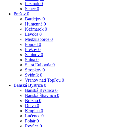
Pezinok
0
Senec
0
Prešov
0
Bardejov
0
Humenné
0
Kežmarok
0
Levoča
0
Medzilaborce
0
Poprad
0
Prešov
0
Sabinov
0
Snina
0
Stará Ľubovňa
0
Stropkov
0
Svidník
0
Vranov nad Topľou
0
Banská Bystrica
0
Banská Bystrica
0
Banská Štiavnica
0
Brezno
0
Detva
0
Krupina
0
Lučenec
0
Poltár
0
Revúca
0