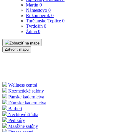
Martin
0
Námestovo
0
Ružomberok
0
Turčianske Teplice
0
Tvrdošín
0
Žilina
0
Zobraziť na mape
Zatvoriť mapu
Wellness centrá
Kozmetické salóny
Pánske kaderníctva
Dámske kaderníctva
Barberi
Nechtové štúdia
Pedikúry
Masážne salóny