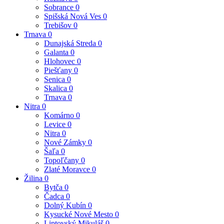
Sobrance
0
Spišská Nová Ves
0
Trebišov
0
Trnava
0
Dunajská Streda
0
Galanta
0
Hlohovec
0
Piešťany
0
Senica
0
Skalica
0
Trnava
0
Nitra
0
Komárno
0
Levice
0
Nitra
0
Nové Zámky
0
Šaľa
0
Topoľčany
0
Zlaté Moravce
0
Žilina
0
Bytča
0
Čadca
0
Dolný Kubín
0
Kysucké Nové Mesto
0
Liptovský Mikuláš
0