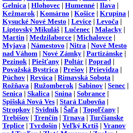
Gelnica
|
Hlohovec
|
Humenné
|
Ilava
|
Kežmarok
|
Komárno
|
Košice
|
Krupina
|
Kysucké Nové Mesto
|
Levice
|
Levoča
|
Liptovský Mikuláš
|
Lučenec
|
Malacky
|
Martin
|
Medzilaborce
|
Michalovce
|
Myjava
|
Námestovo
|
Nitra
|
Nové Mesto
nad Váhom
|
Nové Zámky
|
Partizánske
|
Pezinok
|
Piešťany
|
Poltár
|
Poprad
|
Považská Bystrica
|
Prešov
|
Prievidza
|
Púchov
|
Revúca
|
Rimavská Sobota
|
Rožňava
|
Ružomberok
|
Sabinov
|
Senec
|
Senica
|
Skalica
|
Snina
|
Sobrance
|
Spišská Nová Ves
|
Stará Ľubovňa
|
Stropkov
|
Svidník
|
Šaľa
|
Topoľčany
|
Trebišov
|
Trenčín
|
Trnava
|
Turčianske
Teplice
|
Tvrdošín
|
Veľký Krtíš
|
Vranov