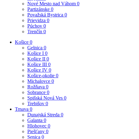
Nové Mesto nad Váhom
0
Partizánske
0
Považská Bystrica
0
Prievidza
0
Púchov
0
Trenčín
0
Košice
0
Gelnica
0
Košice I
0
Košice II
0
Košice III
0
Košice IV
0
Košice-okolie
0
Michalovce
0
Rožňava
0
Sobrance
0
Spišská Nová Ves
0
Trebišov
0
Trnava
0
Dunajská Streda
0
Galanta
0
Hlohovec
0
Piešťany
0
Senica
0