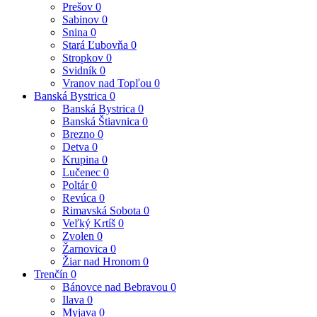
Prešov
0
Sabinov
0
Snina
0
Stará Ľubovňa
0
Stropkov
0
Svidník
0
Vranov nad Topľou
0
Banská Bystrica
0
Banská Bystrica
0
Banská Štiavnica
0
Brezno
0
Detva
0
Krupina
0
Lučenec
0
Poltár
0
Revúca
0
Rimavská Sobota
0
Veľký Krtíš
0
Zvolen
0
Žarnovica
0
Žiar nad Hronom
0
Trenčín
0
Bánovce nad Bebravou
0
Ilava
0
Myjava
0