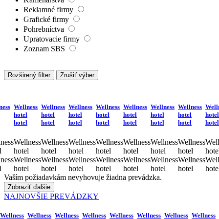
Reklamné firmy
Grafické firmy
Pohrebníctva
Upratovacie firmy
Zoznam SBS
Rozširený filter
Zrušiť výber
ness
Wellness
Wellness
Wellness
Wellness
Wellness
Wellness
Wellness
Well
hotel
hotel
hotel
hotel
hotel
hotel
hotel
hotel
hotel
hotel
hotel
hotel
hotel
hotel
hotel
hotel
ness
Wellness
Wellness
Wellness
Wellness
Wellness
Wellness
Wellness
Well
l
hotel
hotel
hotel
hotel
hotel
hotel
hotel
hote
ness
Wellness
Wellness
Wellness
Wellness
Wellness
Wellness
Wellness
Well
l
hotel
hotel
hotel
hotel
hotel
hotel
hotel
hote
Vaším požiadavkám nevyhovuje žiadna prevádzka.
Zobraziť ďalšie
NAJNOVŠIE PREVÁDZKY
Wellness
Wellness
Wellness
Wellness
Wellness
Wellness
Wellness
Wellness