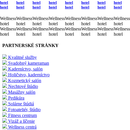
hotel
hotel
hotel
hotel
hotel
hotel
hotel
hotel
hotel
hotel
hotel
hotel
hotel
hotel
hotel
hotel
Wellness
Wellness
Wellness
Wellness
Wellness
Wellness
Wellness
Wellness
hotel
hotel
hotel
hotel
hotel
hotel
hotel
hotel
Wellness
Wellness
Wellness
Wellness
Wellness
Wellness
Wellness
Wellness
hotel
hotel
hotel
hotel
hotel
hotel
hotel
hotel
PARTNERSKÉ STRÁNKY
Kvalitné služby
Svadobný kameraman
Kaderníctvo, salón
Holičstvo, kaderníctvo
Kozmetický salón
Nechtové štúdio
Masážny salón
Pedikúra
Solárne štúdiá
Fotoateliér, štúdio
Fitness centrum
Vizáž a líčenie
Wellness centrá