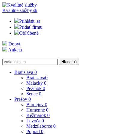
Kvalitné služby
sk
Prihlásiť sa
Pridať firmu
Obľúbené
Dopyt
Anketa
Hľadať (
)
Bratislava
0
Bratislava
0
Malacky
0
Pezinok
0
Senec
0
Prešov
0
Bardejov
0
Humenné
0
Kežmarok
0
Levoča
0
Medzilaborce
0
Poprad
0