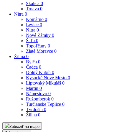
Skalica
0
Trnava
0
Nitra
0
Komárno
0
Levice
0
Nitra
0
Nové Zámky
0
Šaľa
0
Topoľčany
0
Zlaté Moravce
0
Žilina
0
Bytča
0
Čadca
0
Dolný Kubín
0
Kysucké Nové Mesto
0
Liptovský Mikuláš
0
Martin
0
Námestovo
0
Ružomberok
0
Turčianske Teplice
0
Tvrdošín
0
Žilina
0
Zobraziť na mape