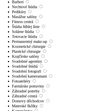
Barberi
Nechtové štúdia
Pedikúry
Masážne salóny
Fitness centrá
Štúdia štíhlej línie
Solárne štúdia
Tetovacie štúdia
Permanentný make-up
Kozmetické chirurgie
Plastické chirurgie
Krajčírske salóny
Svadobné agentúry
Svadobné štúdiá
Svadobní fotografi
Svadobní kameramani
Fotoateliéry
Farmárske potraviny
Záhradné potreby
Záhradné centrá
Domovy dôchodcov
Materské škôlky
Kamenárstva