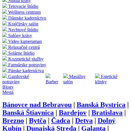
Štúdia krásy
Tetovacie štúdio
Wellness centrum
Dámske kaderníctvo
Krajčírsky salón
Nechtové štúdio
Salóny krásy
Video kameraman
Relaxačné centrá
Solárne štúdio
Kozmetické služby
Farmárske potraviny
Pánske kaderníctva
Gazdovské
Masážny
Estetické
potraviny
Barber
salón
klinky
Blogy
Mestá
Bánovce nad Bebravou
|
Banská Bystrica
|
Banská Štiavnica
|
Bardejov
|
Bratislava
|
Brezno
|
Bytča
|
Čadca
|
Detva
|
Dolný
Kubín
|
Dunajská Streda
|
Galanta
|