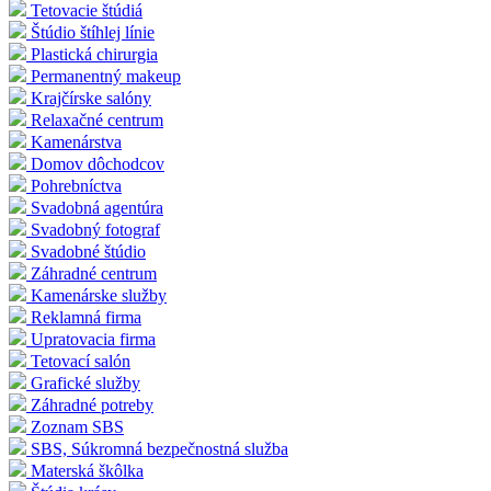
Tetovacie štúdiá
Štúdio štíhlej línie
Plastická chirurgia
Permanentný makeup
Krajčírske salóny
Relaxačné centrum
Kamenárstva
Domov dôchodcov
Pohrebníctva
Svadobná agentúra
Svadobný fotograf
Svadobné štúdio
Záhradné centrum
Kamenárske služby
Reklamná firma
Upratovacia firma
Tetovací salón
Grafické služby
Záhradné potreby
Zoznam SBS
SBS, Súkromná bezpečnostná služba
Materská škôlka