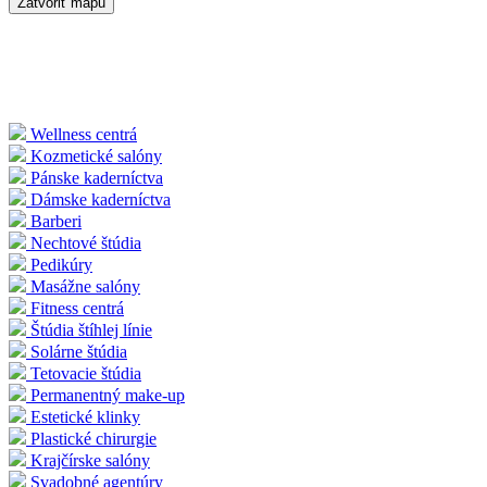
Zatvoriť mapu
Wellness centrá
Kozmetické salóny
Pánske kaderníctva
Dámske kaderníctva
Barberi
Nechtové štúdia
Pedikúry
Masážne salóny
Fitness centrá
Štúdia štíhlej línie
Solárne štúdia
Tetovacie štúdia
Permanentný make-up
Estetické klinky
Plastické chirurgie
Krajčírske salóny
Svadobné agentúry