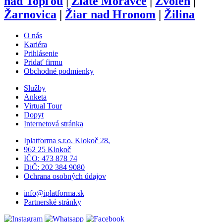
nad Topľou
|
Zlaté Moravce
|
Zvolen
|
Žarnovica
|
Žiar nad Hronom
|
Žilina
O nás
Kariéra
Prihlásenie
Pridať firmu
Obchodné podmienky
Služby
Anketa
Virtual Tour
Dopyt
Internetová stránka
Iplatforma s.r.o. Klokoč 28,
962 25 Klokoč
IČO: 473 878 74
DiČ: 202 384 9080
Ochrana osobných údajov
info@iplatforma.sk
Partnerské stránky