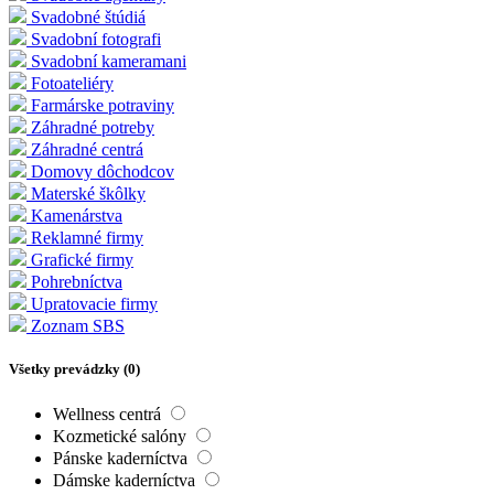
Svadobné štúdiá
Svadobní fotografi
Svadobní kameramani
Fotoateliéry
Farmárske potraviny
Záhradné potreby
Záhradné centrá
Domovy dôchodcov
Materské škôlky
Kamenárstva
Reklamné firmy
Grafické firmy
Pohrebníctva
Upratovacie firmy
Zoznam SBS
Všetky prevádzky (
0
)
Wellness centrá
Kozmetické salóny
Pánske kaderníctva
Dámske kaderníctva