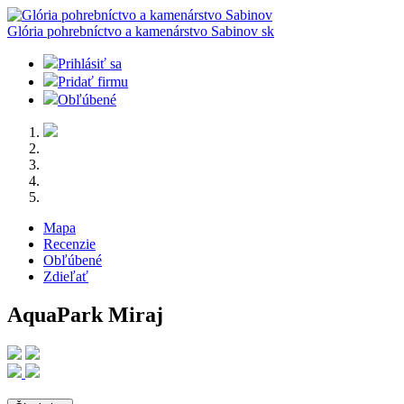
Glória pohrebníctvo a kamenárstvo Sabinov
sk
Prihlásiť sa
Pridať firmu
Obľúbené
Mapa
Recenzie
Obľúbené
Zdieľať
AquaPark Miraj