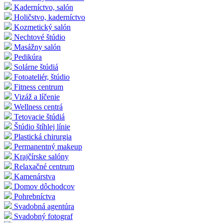
Kaderníctvo, salón
Holičstvo, kaderníctvo
Kozmetický salón
Nechtové štúdio
Masážny salón
Pedikúra
Solárne štúdiá
Fotoateliér, štúdio
Fitness centrum
Vizáž a líčenie
Wellness centrá
Tetovacie štúdiá
Štúdio štíhlej línie
Plastická chirurgia
Permanentný makeup
Krajčírske salóny
Relaxačné centrum
Kamenárstva
Domov dôchodcov
Pohrebníctva
Svadobná agentúra
Svadobný fotograf