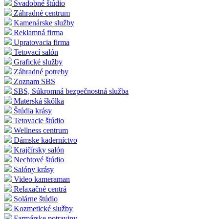
Svadobné štúdio
Záhradné centrum
Kamenárske služby
Reklamná firma
Upratovacia firma
Tetovací salón
Grafické služby
Záhradné potreby
Zoznam SBS
SBS, Súkromná bezpečnostná služba
Materská škôlka
Štúdia krásy
Tetovacie štúdio
Wellness centrum
Dámske kaderníctvo
Krajčírsky salón
Nechtové štúdio
Salóny krásy
Video kameraman
Relaxačné centrá
Solárne štúdio
Kozmetické služby
Farmárske potraviny