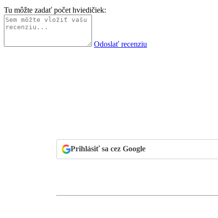
Tu môžte zadať počet hviedičiek:
Odoslať recenziu
Prihlásiť sa cez Google