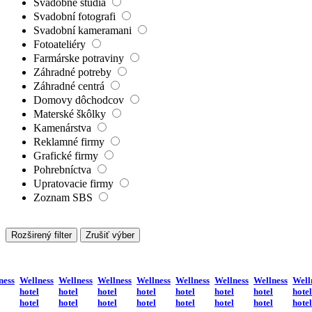
Svadobné štúdiá
Svadobní fotografi
Svadobní kameramani
Fotoateliéry
Farmárske potraviny
Záhradné potreby
Záhradné centrá
Domovy dôchodcov
Materské škôlky
Kamenárstva
Reklamné firmy
Grafické firmy
Pohrebníctva
Upratovacie firmy
Zoznam SBS
Rozširený filter
Zrušiť výber
ness
Wellness
Wellness
Wellness
Wellness
Wellness
Wellness
Wellness
Well
hotel
hotel
hotel
hotel
hotel
hotel
hotel
hotel
hotel
hotel
hotel
hotel
hotel
hotel
hotel
hotel