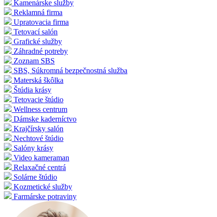
Kamenárske služby
Reklamná firma
Upratovacia firma
Tetovací salón
Grafické služby
Záhradné potreby
Zoznam SBS
SBS, Súkromná bezpečnostná služba
Materská škôlka
Štúdia krásy
Tetovacie štúdio
Wellness centrum
Dámske kaderníctvo
Krajčírsky salón
Nechtové štúdio
Salóny krásy
Video kameraman
Relaxačné centrá
Solárne štúdio
Kozmetické služby
Farmárske potraviny