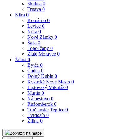
Skalica
0
Trnava
0
Nitra
0
Komárno
0
Levice
0
Nitra
0
Nové Zámky
0
Šaľa
0
Topoľčany
0
Zlaté Moravce
0
Žilina
0
Bytča
0
Čadca
0
Dolný Kubín
0
Kysucké Nové Mesto
0
Liptovský Mikuláš
0
Martin
0
Námestovo
0
Ružomberok
0
Turčianske Teplice
0
Tvrdošín
0
Žilina
0
Zobraziť na mape