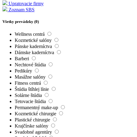
Upratovacie firmy
Zoznam SBS
Všetky prevádzky (
0
)
Wellness centrá
Kozmetické salóny
Pánske kaderníctva
Dámske kaderníctva
Barberi
Nechtové štúdia
Pedikúry
Masážne salóny
Fitness centrá
Štúdia štíhlej línie
Solárne štúdia
Tetovacie štúdia
Permanentný make-up
Kozmetické chirurgie
Plastické chirurgie
Krajčírske salóny
Svadobné agentúry