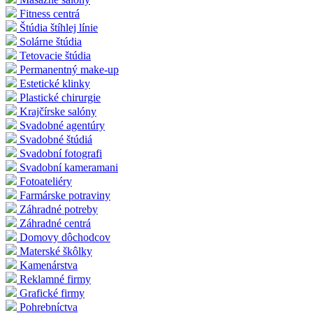
Fitness centrá
Štúdia štíhlej línie
Solárne štúdia
Tetovacie štúdia
Permanentný make-up
Estetické klinky
Plastické chirurgie
Krajčírske salóny
Svadobné agentúry
Svadobné štúdiá
Svadobní fotografi
Svadobní kameramani
Fotoateliéry
Farmárske potraviny
Záhradné potreby
Záhradné centrá
Domovy dôchodcov
Materské škôlky
Kamenárstva
Reklamné firmy
Grafické firmy
Pohrebníctva