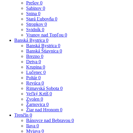
Prešov
0
Sabinov
0
Snina
0
Stará Ľubovňa
0
Stropkov
0
Svidník
0
Vranov nad Topľou
0
Banská Bystrica
0
Banská Bystrica
0
Banská Štiavnica
0
Brezno
0
Detva
0
Krupina
0
Lučenec
0
Poltár
0
Revúca
0
Rimavská Sobota
0
Veľký Krtíš
0
Zvolen
0
Žarnovica
0
Žiar nad Hronom
0
Trenčín
0
Bánovce nad Bebravou
0
Ilava
0
Myjava
0