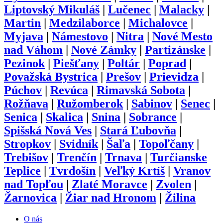
Liptovský Mikuláš
|
Lučenec
|
Malacky
|
Martin
|
Medzilaborce
|
Michalovce
|
Myjava
|
Námestovo
|
Nitra
|
Nové Mesto
nad Váhom
|
Nové Zámky
|
Partizánske
|
Pezinok
|
Piešťany
|
Poltár
|
Poprad
|
Považská Bystrica
|
Prešov
|
Prievidza
|
Púchov
|
Revúca
|
Rimavská Sobota
|
Rožňava
|
Ružomberok
|
Sabinov
|
Senec
|
Senica
|
Skalica
|
Snina
|
Sobrance
|
Spišská Nová Ves
|
Stará Ľubovňa
|
Stropkov
|
Svidník
|
Šaľa
|
Topoľčany
|
Trebišov
|
Trenčín
|
Trnava
|
Turčianske
Teplice
|
Tvrdošín
|
Veľký Krtíš
|
Vranov
nad Topľou
|
Zlaté Moravce
|
Zvolen
|
Žarnovica
|
Žiar nad Hronom
|
Žilina
O nás