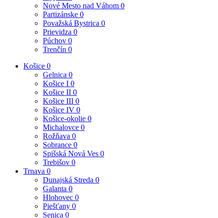
Nové Mesto nad Váhom
0
Partizánske
0
Považská Bystrica
0
Prievidza
0
Púchov
0
Trenčín
0
Košice
0
Gelnica
0
Košice I
0
Košice II
0
Košice III
0
Košice IV
0
Košice-okolie
0
Michalovce
0
Rožňava
0
Sobrance
0
Spišská Nová Ves
0
Trebišov
0
Trnava
0
Dunajská Streda
0
Galanta
0
Hlohovec
0
Piešťany
0
Senica
0