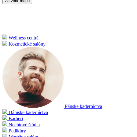
Zatvoriť mapu
Wellness centrá
Kozmetické salóny
Pánske kaderníctva
Dámske kaderníctva
Barberi
Nechtové štúdia
Pedikúry
Masážne salóny