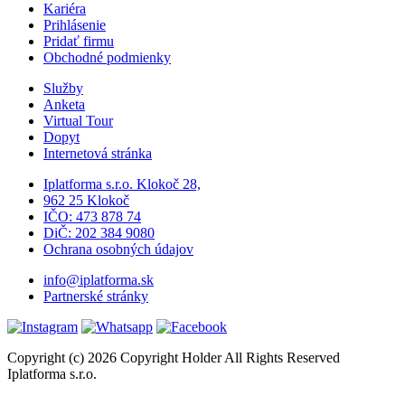
Kariéra
Prihlásenie
Pridať firmu
Obchodné podmienky
Služby
Anketa
Virtual Tour
Dopyt
Internetová stránka
Iplatforma s.r.o. Klokoč 28,
962 25 Klokoč
IČO: 473 878 74
DiČ: 202 384 9080
Ochrana osobných údajov
info@iplatforma.sk
Partnerské stránky
Copyright (c) 2026 Copyright Holder All Rights Reserved
Iplatforma s.r.o.