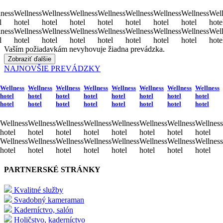
ness
Wellness
Wellness
Wellness
Wellness
Wellness
Wellness
Wellness
Well
l
hotel
hotel
hotel
hotel
hotel
hotel
hotel
hote
ness
Wellness
Wellness
Wellness
Wellness
Wellness
Wellness
Wellness
Well
l
hotel
hotel
hotel
hotel
hotel
hotel
hotel
hote
Vaším požiadavkám nevyhovuje žiadna prevádzka.
Zobraziť ďalšie
NAJNOVŠIE PREVÁDZKY
Wellness
Wellness
Wellness
Wellness
Wellness
Wellness
Wellness
Wellness
hotel
hotel
hotel
hotel
hotel
hotel
hotel
hotel
hotel
hotel
hotel
hotel
hotel
hotel
hotel
hotel
Wellness
Wellness
Wellness
Wellness
Wellness
Wellness
Wellness
Wellness
hotel
hotel
hotel
hotel
hotel
hotel
hotel
hotel
Wellness
Wellness
Wellness
Wellness
Wellness
Wellness
Wellness
Wellness
hotel
hotel
hotel
hotel
hotel
hotel
hotel
hotel
PARTNERSKÉ STRÁNKY
Kvalitné služby
Svadobný kameraman
Kaderníctvo, salón
Holičstvo, kaderníctvo