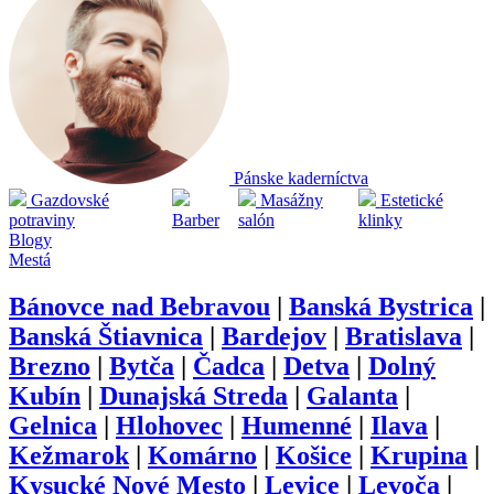
Pánske kaderníctva
Gazdovské
Masážny
Estetické
potraviny
Barber
salón
klinky
Blogy
Mestá
Bánovce nad Bebravou
|
Banská Bystrica
|
Banská Štiavnica
|
Bardejov
|
Bratislava
|
Brezno
|
Bytča
|
Čadca
|
Detva
|
Dolný
Kubín
|
Dunajská Streda
|
Galanta
|
Gelnica
|
Hlohovec
|
Humenné
|
Ilava
|
Kežmarok
|
Komárno
|
Košice
|
Krupina
|
Kysucké Nové Mesto
|
Levice
|
Levoča
|