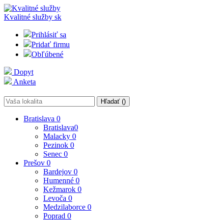
Kvalitné služby
sk
Prihlásiť sa
Pridať firmu
Obľúbené
Dopyt
Anketa
Hľadať (
)
Bratislava
0
Bratislava
0
Malacky
0
Pezinok
0
Senec
0
Prešov
0
Bardejov
0
Humenné
0
Kežmarok
0
Levoča
0
Medzilaborce
0
Poprad
0