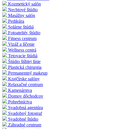
Kozmetický salón
Nechtové štúdio
Masážny salón
Pedikúra
Solárne štúdiá
Fotoateliér, štúdio
Fitness centrum
Vizáž a líčenie
Wellness centrá
Tetovacie štúdiá
Štúdio štíhlej línie
Plastická chirurgia
Permanentný makeup
Krajčírske salóny
Relaxačné centrum
Kamenárstva
Domov dôchodcov
Pohrebníctva
Svadobná agentúra
Svadobný fotograf
Svadobné štúdio
Záhradné centrum